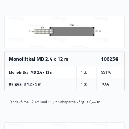
Monoliitkai MD 2,4 x 12 m
10625€
Monoliitkai MD 2,4 x 12 m
1 tk
9917€
Käigusild 1,2 x 5 m
1 tk
708€
Kandevõime 12,4 t, kaal 11,7 t, vabaparda kõrgus 0,44 m.