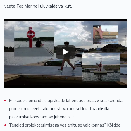
vaata Top Marine’i
ujuvkaide valikut
.
Kui soovid oma ideid ujuvkaide lahenduse osas visualiseerida,
proovi
meie veebirakendust
. Vajadusel leiad
paadisilla
pakkumise koostamise juhendi siit
.
Tegeled projekteerimisega vesiehituse valdkonnas? Kõikide