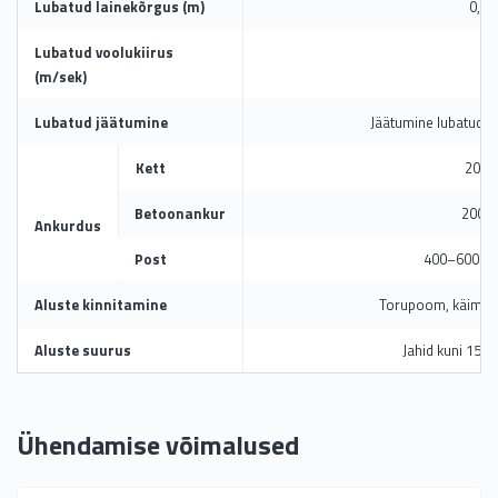
Lubatud lainekõrgus (m)
0,3 
Lubatud voolukiirus
1
(m/sek)
Lubatud jäätumine
Jäätumine lubatud, j
Kett
20 
Betoonankur
2000 
Ankurdus
Post
400–600 mm
Aluste kinnitamine
Torupoom, käimis
Aluste suurus
Jahid kuni 15,2
Ühendamise võimalused