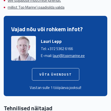
vee sügavuse mõõtmise juhendit
millist Top Marine’i paadisilda valida
Vajad nõu või rohkem infot?
Lauri Lepp
Tel: +372 5362 6166
E-mail:
lauri@topmarine.ee
VÕTA ÜHENDUST
Vastan sulle 1 tööpäeva jooksul!
Tehnilised näitajad