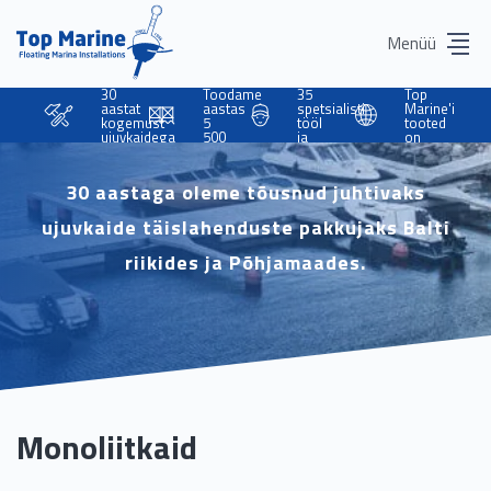
Menüü
30
Toodame
35
Top
aastat
aastas
spetsialisti
Marine'i
kogemust
5
tööl
tooted
ujuvkaidega
500
ja
on
m
sind
jõudnud
ujuvkaisid
aitamas
26
riiki
30 aastaga oleme tõusnud juhtivaks
ujuvkaide täislahenduste pakkujaks Balti
riikides ja Põhjamaades.
Monoliitkaid