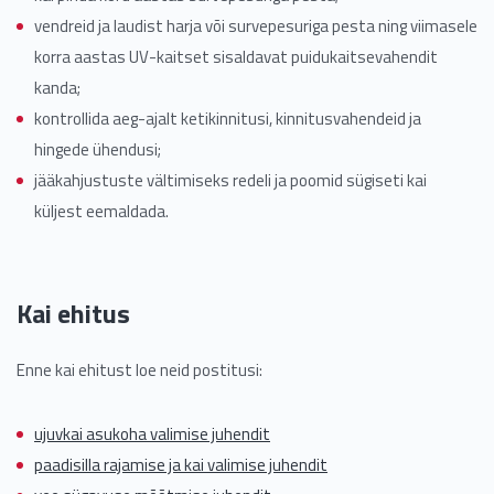
vendreid ja laudist harja või survepesuriga pesta ning viimasele
korra aastas UV-kaitset sisaldavat puidukaitsevahendit
kanda;
kontrollida aeg-ajalt ketikinnitusi, kinnitusvahendeid ja
hingede ühendusi;
jääkahjustuste vältimiseks redeli ja poomid sügiseti kai
küljest eemaldada.
Kai ehitus
Enne kai ehitust loe neid postitusi:
ujuvkai asukoha valimise juhendit
paadisilla rajamise ja kai valimise juhendit