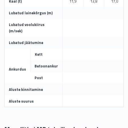
Kaal (t)
11,9
13,8
17,0
Lubatud lainekõrgus (m)
Lubatud voolukiirus
(m/sek)
Lubatud jäätumine
Kett
Betoonankur
Ankurdus
Post
Aluste kinnitamine
Aluste suurus