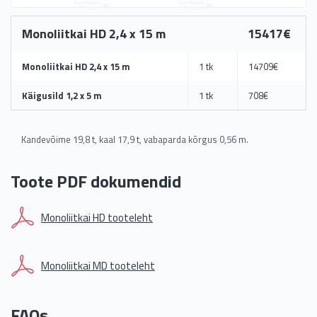
Monoliitkai HD 2,4 x 15 m
15417€
Monoliitkai HD 2,4 x 15 m
1 tk
14709€
Käigusild 1,2 x 5 m
1 tk
708€
Kandevõime 19,8 t, kaal 17,9 t, vabaparda kõrgus 0,56 m.
Toote PDF dokumendid
Monoliitkai HD tooteleht
Monoliitkai MD tooteleht
FAQs