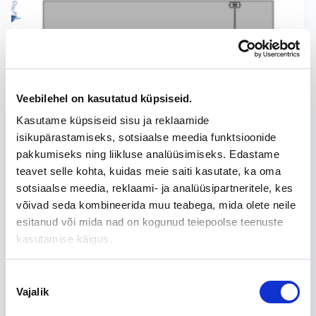
Veebilehel on kasutatud küpsiseid.
Kasutame küpsiseid sisu ja reklaamide
isikupärastamiseks, sotsiaalse meedia funktsioonide
pakkumiseks ning liikluse analüüsimiseks. Edastame
teavet selle kohta, kuidas meie saiti kasutate, ka oma
sotsiaalse meedia, reklaami- ja analüüsipartneritele, kes
võivad seda kombineerida muu teabega, mida olete neile
esitanud või mida nad on kogunud teiepoolse teenuste
kasutamise käigus.
Galerii
Nõusoleku
Vajalik
valik