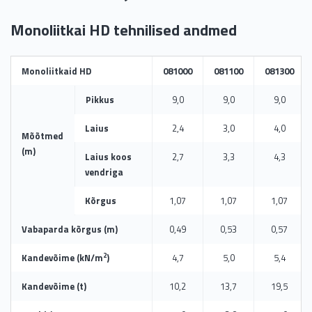
Monoliitkai HD tehnilised andmed
Monoliitkaid HD
081000
081100
081300
Pikkus
9,0
9,0
9,0
Laius
2,4
3,0
4,0
Mõõtmed
(m)
Laius koos
2,7
3,3
4,3
vendriga
Kõrgus
1,07
1,07
1,07
Vabaparda kõrgus (m)
0,49
0,53
0,57
2
Kandevõime (kN/m
)
4,7
5,0
5,4
Kandevõime (t)
10,2
13,7
19,5