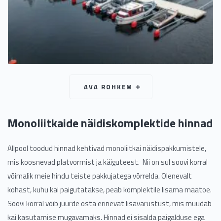
AVA ROHKEM
Monoliitkaide näidiskomplektide hinnad
Allpool toodud hinnad kehtivad monoliitkai näidispakkumistele,
mis koosnevad platvormist ja käiguteest. Nii on sul soovi korral
võimalik meie hindu teiste pakkujatega võrrelda. Olenevalt
kohast, kuhu kai paigutatakse, peab komplektile lisama maatoe.
Soovi korral võib juurde osta erinevat lisavarustust, mis muudab
kai kasutamise mugavamaks. Hinnad ei sisalda paigalduse ega