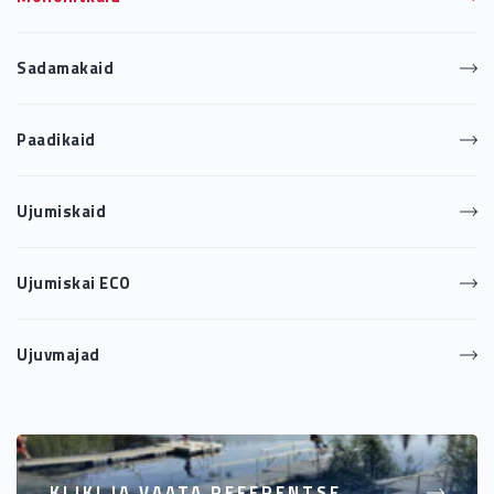
Sadamakaid
Paadikaid
Ujumiskaid
Ujumiskai ECO
Ujuvmajad
KLIKI JA VAATA REFERENTSE