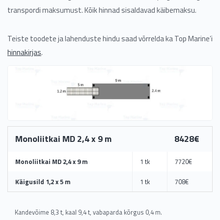
transpordi maksumust. Kõik hinnad sisaldavad käibemaksu.
Teiste toodete ja lahenduste hindu saad võrrelda ka Top Marine’i
hinnakirjas
.
Monoliitkai MD 2,4 x 9 m
8428€
Monoliitkai MD 2,4 x 9 m
1 tk
7720€
Käigusild 1,2 x 5 m
1 tk
708€
Kandevõime 8,3 t, kaal 9,4 t, vabaparda kõrgus 0,4 m.