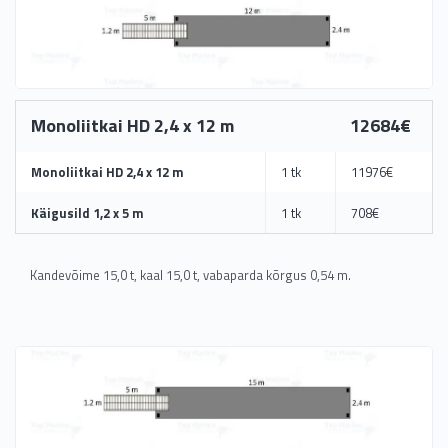
Monoliitkai HD 2,4 x 12 m
12684€
Monoliitkai HD 2,4 x 12 m
1 tk
11976€
Käigusild 1,2 x 5 m
1 tk
708€
Kandevõime 15,0 t, kaal 15,0 t, vabaparda kõrgus 0,54 m.