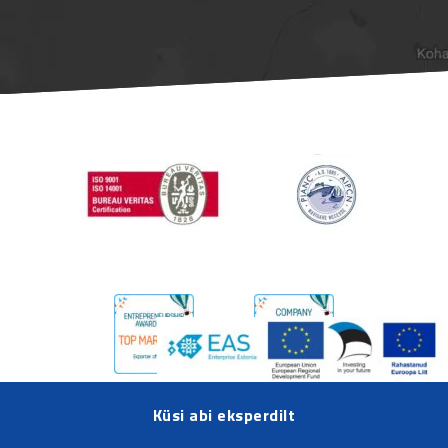
Küsi abi eksperdilt