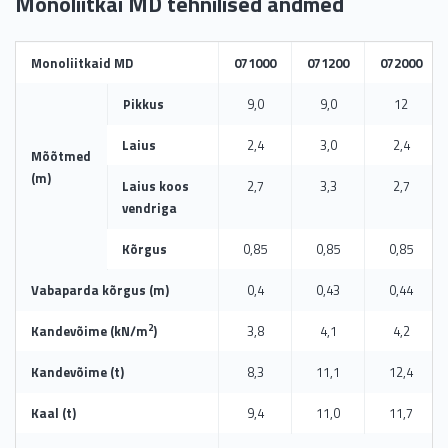
Monoliitkai MD tehnilised andmed
Monoliitkaid MD
071000
071200
072000
Pikkus
9,0
9,0
12
Laius
2,4
3,0
2,4
Mõõtmed
(m)
Laius koos
2,7
3,3
2,7
vendriga
Kõrgus
0,85
0,85
0,85
Vabaparda kõrgus (m)
0,4
0,43
0,44
2
Kandevõime (kN/m
)
3,8
4,1
4,2
Kandevõime (t)
8,3
11,1
12,4
Kaal (t)
9,4
11,0
11,7