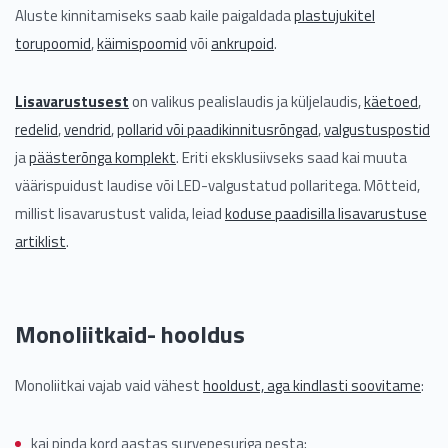
Aluste kinnitamiseks saab kaile paigaldada
plastujukitel
torupoomid
,
käimispoomid
või
ankrupoid
.
Lisavarustusest
on valikus pealislaudis ja küljelaudis,
käetoed
,
redelid
,
vendrid
,
pollarid või paadikinnitusrõngad
,
valgustuspostid
ja
päästerõnga komplekt
. Eriti eksklusiivseks saad kai muuta
väärispuidust laudise või LED-valgustatud pollaritega. Mõtteid,
millist lisavarustust valida, leiad
koduse paadisilla lisavarustuse
artiklist
.
Monoliitkaid- hooldus
Monoliitkai vajab vaid vähest
hooldust, aga kindlasti soovitame
:
kai pinda kord aastas survepesuriga pesta;