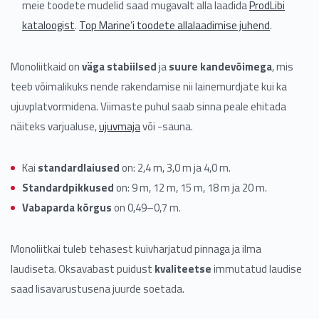
meie toodete mudelid saad mugavalt alla laadida
ProdLibi
kataloogist
.
Top Marine’i toodete allalaadimise juhend
.
Monoliitkaid on
väga stabiilsed
ja
suure kandevõimega
, mis
teeb võimalikuks nende rakendamise nii lainemurdjate kui ka
ujuvplatvormidena. Viimaste puhul saab sinna peale ehitada
näiteks varjualuse,
ujuvmaja
või -sauna.
Kai
standardlaiused
on: 2,4 m, 3,0 m ja 4,0 m.
Standardpikkused
on: 9 m, 12 m, 15 m, 18 m ja 20 m.
Vabaparda kõrgus
on 0,49–0,7 m.
Monoliitkai tuleb tehasest kuivharjatud pinnaga ja ilma
laudiseta. Oksavabast puidust
kvaliteetse
immutatud laudise
saad lisavarustusena juurde soetada.