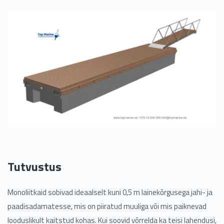
Tutvustus
Monoliitkaid sobivad ideaalselt kuni 0,5 m lainekõrgusega jahi- ja
paadisadamatesse, mis on piiratud muuliga või mis paiknevad
looduslikult kaitstud kohas. Kui soovid võrrelda ka teisi lahendusi,