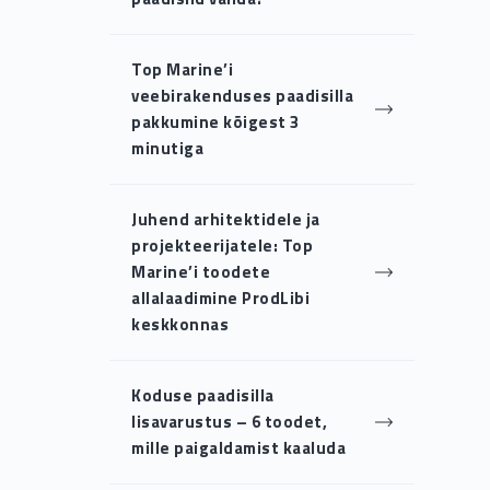
Top Marine’i
veebirakenduses paadisilla
pakkumine kõigest 3
minutiga
Juhend arhitektidele ja
projekteerijatele: Top
Marine’i toodete
allalaadimine ProdLibi
keskkonnas
Koduse paadisilla
lisavarustus – 6 toodet,
mille paigaldamist kaaluda