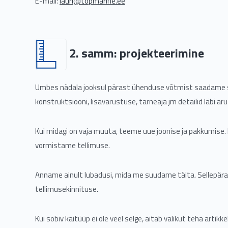
E-mail:
lauri@topmarine.ee
2. samm: projekteerimine
Umbes nädala jooksul pärast ühenduse võtmist saadame su
konstruktsiooni, lisavarustuse, tarneaja jm detailid läbi ar
Kui midagi on vaja muuta, teeme uue joonise ja pakkumise. P
vormistame tellimuse.
Anname ainult lubadusi, mida me suudame täita. Sellepäras
tellimusekinnituse.
Kui sobiv kaitüüp ei ole veel selge, aitab valikut teha artikke