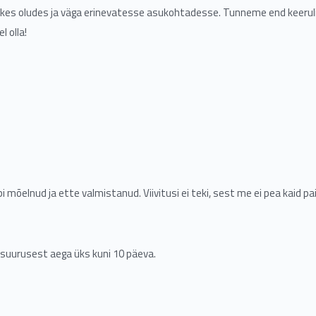
likes oludes ja väga erinevatesse asukohtadesse. Tunneme end keeruli
l olla!
i mõelnud ja ette valmistanud. Viivitusi ei teki, sest me ei pea kaid p
i suurusest aega üks kuni 10 päeva.