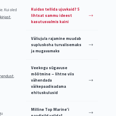
Kuidas tellida ujuvkaid? 5
e. Kui oled
lihtsat sammu ideest
kirjast
.
kasutusvalmis kaini
Väliujula rajamine muudab
supluskoha turvalisemaks
ja mugavamaks
Veekogu sügavuse
mõõtmine – lihtne viis
ühendust
.
vähendada
väikepaadisadama
b
ehituskulusid
Milline Top Marine’i
gu
paadisild valida?