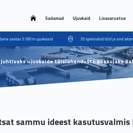
Sadamad
Ujuvkaid
Lisavarustus
ame aastas 5 500 m ujuvkaisid
35 spetsialisti tööl ja sind ait
juhtivaks ujuvkaide täislahenduste pakkujaks Balt
ihtsat sammu ideest kasutusvalmis 