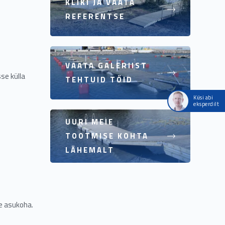
KLIKI JA VAATA
REFERENTSE
VAATA GALERIIST
se külla
TEHTUID TÖID
Küsi abi
eksperdilt
UURI MEIE
TOOTMISE KOHTA
LÄHEMALT
se asukoha.