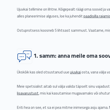
Ujuvkai tellimine on lihtne. Kõigepealt räägi oma soovid ja 
alles planeerimise alguses, loe ka juhendit
paadisilla rajami
Ostuprotsess koosneb 5 lihtsast sammust. Vaatame, mis
1. samm: anna meile oma soov
Ükskõik kas oled otsustanud uue
ujuvkai
osta, vana välja v
Meie spetsialist aitab sul välja valida täpselt sinu vajad
lisavarustust
, mis kai kasutamise mugavamaks või ohut
Eriti hea on see, et sa ei pea mitme inimesega asju ajama.