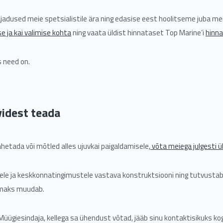
vajadused meie spetsialistile ära ning edasise eest hoolitseme juba mei
se ja kai valimise kohta
ning vaata üldist hinnataset Top Marine’i
hinna
 need on.
idest teada
ahetada või mõtled alles ujuvkai paigaldamisele,
võta meiega julgesti 
ustele ja keskkonnatingimustele vastava konstruktsiooni ning tutvusta
umaks muudab.
 Müügiesindaja, kellega sa ühendust võtad, jääb sinu kontaktisikuks ko