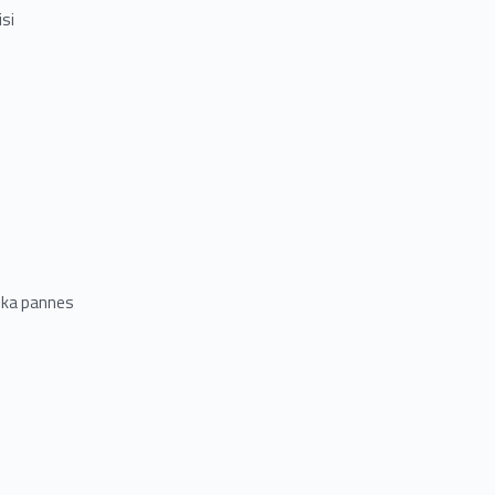
si
aika pannes