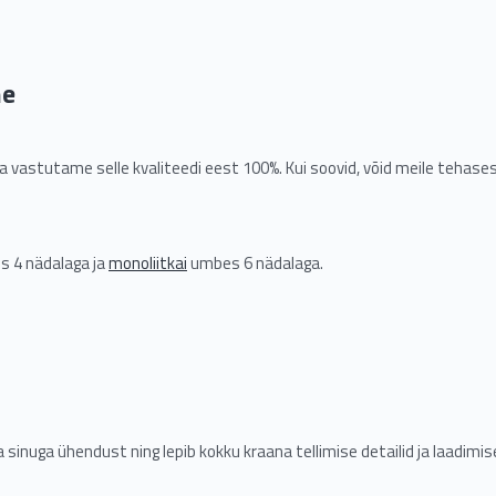
ne
 vastutame selle kvaliteedi eest 100%. Kui soovid, võid meile tehases
s 4 nädalaga ja
monoliitkai
umbes 6 nädalaga.
sinuga ühendust ning lepib kokku kraana tellimise detailid ja laadimi