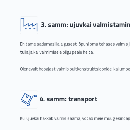
3. samm: ujuvkai valmistami
Ehitame sadamasilla algusest lõpuni oma tehases valmis ja
tulla ja kai valmimisele pilgu peale heita.
Olenevalt hooajast valmib puitkonstruktsioonidel kai umbe
4. samm: transport
Kui ujuvkai hakkab valmis saama, võtab meie müügiesindaja 