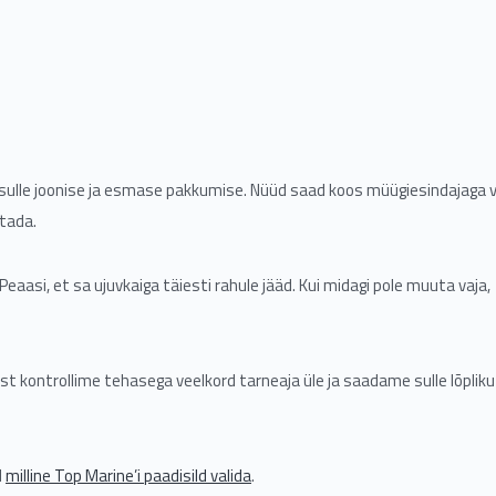
lle joonise ja esmase pakkumise. Nüüd saad koos müügiesindajaga v
utada.
eaasi, et sa ujuvkaiga täiesti rahule jääd. Kui midagi pole muuta vaja,
t kontrollime tehasega veelkord tarneaja üle ja saadame sulle lõpliku
l
milline Top Marine’i paadisild valida
.