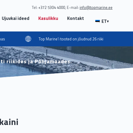
Tel:
+372 5304 4000
E-mail:
info@topmarine.ee
Ujuvkai ideed
Kasulikku
Kontakt
ET
▾
amas
Top Marine'i tooted on jõudnud 26 riiki
i riikides ja Põhjamaades.
kaini