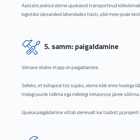
Aastate jooksul oleme ujuvkaisid transportinud kõikvõima
logistilisi ülesandeid lahendades hästi, võid meie peale kinde
5. samm: paigaldamine
Viimane oluline etapp on paigaldamine.
Selleks, et kohapeal töö sujuks, oleme kõik enne hoolega läb
midagi juurde tellima ega millelegi tehasesse järele sõitma.
Ujuvkai paigaldamine võtab olenevalt kai tüübist ja projekt