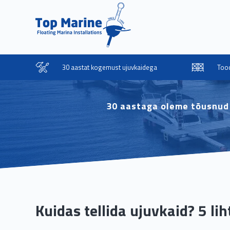
30 aastat kogemust ujuvkaidega
Tood
30 aastaga oleme tõusnud 
Kuidas tellida ujuvkaid? 5 l