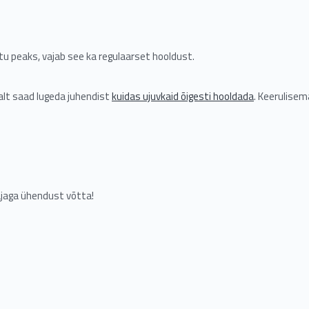
tu peaks, vajab see ka regulaarset hooldust.
lt saad lugeda juhendist
kuidas ujuvkaid õigesti hooldada
. Keerulise
jaga ühendust võtta!